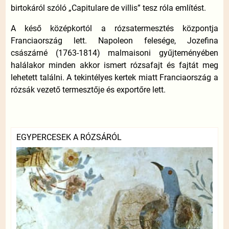
birtokáról szóló „Capitulare de villis” tesz róla említést.
A késő középkortól a rózsatermesztés központja
Franciaország lett. Napoleon felesége, Jozefina
császárné (1763-1814) malmaisoni gyűjteményében
halálakor minden akkor ismert rózsafajt és fajtát meg
lehetett találni. A tekintélyes kertek miatt Franciaország a
rózsák vezető termesztője és exportőre lett.
EGYPERCESEK A RÓZSÁRÓL