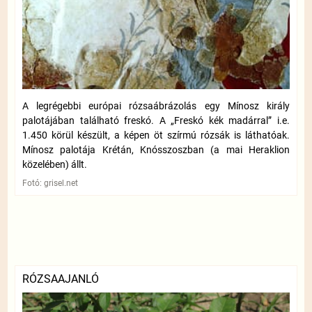
A legrégebbi európai rózsaábrázolás egy Mínosz király
palotájában található freskó. A „Freskó kék madárral” i.e.
1.450 körül készült, a képen öt szírmú rózsák is láthatóak.
Mínosz palotája Krétán, Knósszoszban (a mai Heraklion
közelében) állt.
Fotó: grisel.net
RÓZSAAJANLÓ