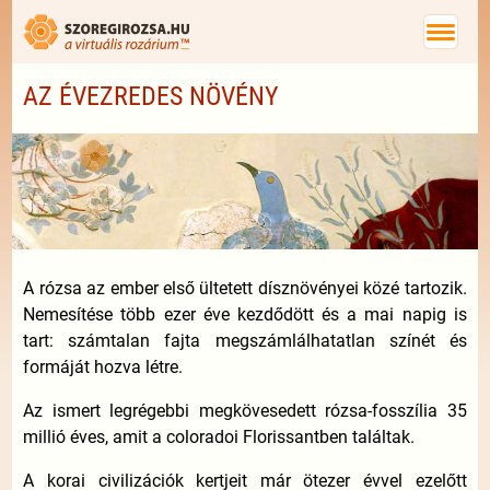
AZ ÉVEZREDES NÖVÉNY
A rózsa az ember első ültetett dísznövényei közé tartozik.
Nemesítése több ezer éve kezdődött és a mai napig is
tart: számtalan fajta megszámlálhatatlan színét és
formáját hozva létre.
Az ismert legrégebbi megkövesedett rózsa-fosszília 35
millió éves, amit a coloradoi Florissantben találtak.
A korai civilizációk kertjeit már ötezer évvel ezelőtt