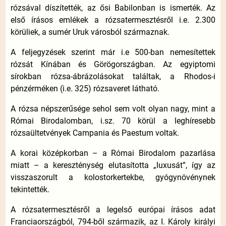
rózsával díszítették, az ősi Babilonban is ismerték. Az
első írásos emlékek a rózsatermesztésről i.e. 2.300
körüliek, a sumér Uruk városból származnak.
A feljegyzések szerint már i.e 500-ban nemesítettek
rózsát Kínában és Görögországban. Az egyiptomi
sírokban rózsa-ábrázolásokat találtak, a Rhodos-i
pénzérméken (i.e. 325) rózsaveret látható.
A rózsa népszerűsége sehol sem volt olyan nagy, mint a
Római Birodalomban, i.sz. 70 körül a leghíresebb
rózsaültetvények Campania és Paestum voltak.
A korai középkorban – a Római Birodalom pazarlása
miatt – a kereszténység elutasította „luxusát”, így az
visszaszorult a kolostorkertekbe, gyógynövénynek
tekintették.
A rózsatermesztésről a legelső európai írásos adat
Franciaországból, 794-ből származik, az I. Károly királyi