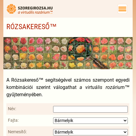
RÓZSAKERESŐ™
A Rózsakereső™ segítségével számos szempont egyedi
kombinációi szerint válogathat
a virtuális rozárium™
gyűjteményében.
Név:
Fajta:
Nemesítő: