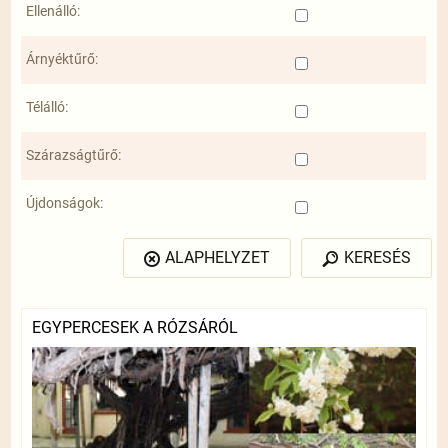
Ellenálló:
Árnyéktűrő:
Télálló:
Szárazságtűrő:
Újdonságok:
ALAPHELYZET
KERESÉS
EGYPERCESEK A RÓZSÁRÓL