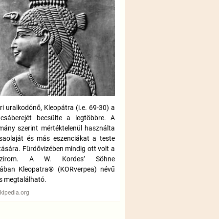
ri uralkodónő, Kleopátra (i.e. 69-30) a
csáberejét becsülte a legtöbbre. A
ány szerint mértéktelenül használta
saolaját és más eszenciákat a teste
ítására. Fürdővizében mindig ott volt a
aszirom. A W. Kordes’ Söhne
tában Kleopatra® (KORverpea) névű
is megtalálható.
ikipedia.org