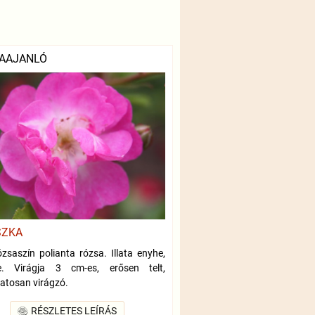
AAJANLÓ
SZKA
ózsaszín polianta rózsa. Illata enyhe,
e. Virágja 3 cm-es, erősen telt,
atosan virágzó.
RÉSZLETES LEÍRÁS