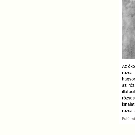
Az óko
rózsa 
hagyom
az róz
illatos
rózs
kínála
rózsa 
Fotó: w