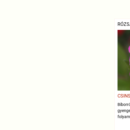
RÓZS
CSIN
Bíborr
gyeng
folyam