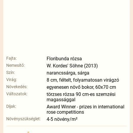
Fajta:
Floribunda rózsa
Nemesítő:
W. Kordes' Söhne (2013)
Szín:
narancssárga, sárga
Virág:
8 cm, féltelt, folyamatosan virágzó
Növekedés:
egyenesen növő bokor, 60x70 cm
Változatok:
törzses rózsa 90 cm-es szemzési
magassággal
Díjak:
Award Winner - prizes in international
rose competitions
Növényszükséglet:
4-5 növény/m²