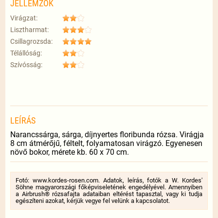
JELLEMZŐK
Virágzat:
Lisztharmat:
Csillagrozsda:
Télállóság:
Szívósság:
LEÍRÁS
Narancssárga, sárga, díjnyertes floribunda rózsa. Virágja
8 cm átmérőjű, féltelt, folyamatosan virágzó. Egyenesen
növő bokor, mérete kb. 60 x 70 cm.
Fotó: www.kordes-rosen.com. Adatok, leírás, fotók a W. Kordes'
Söhne magyarországi főképviseletének engedélyével. Amennyiben
a Airbrush® rózsafajta adataiban eltérést tapasztal, vagy ki tudja
egészíteni azokat, kérjük vegye fel velünk a kapcsolatot.