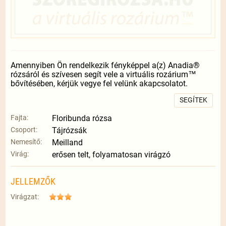
Amennyiben Ön rendelkezik fényképpel a(z) Anadia®
rózsáról és szívesen segít vele a virtuális rozárium™
bővítésében, kérjük vegye fel velünk akapcsolatot.
SEGÍTEK
Fajta:
Floribunda rózsa
Csoport:
Tájrózsák
Nemesítő:
Meilland
Virág:
erősen telt, folyamatosan virágzó
JELLEMZŐK
Virágzat: