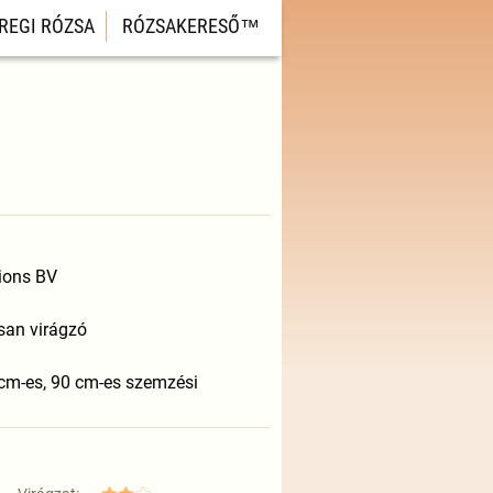
REGI RÓZSA
RÓZSAKERESŐ™
tions BV
osan virágzó
 cm-es, 90 cm-es szemzési