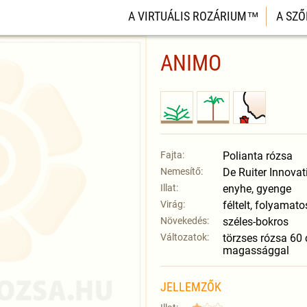
A VIRTUÁLIS ROZÁRIUM™
A SZŐ
ANIMO
Fajta:
Polianta rózsa
Nemesítő:
De Ruiter Innova
Illat:
enyhe, gyenge
Virág:
féltelt, folyamat
Növekedés:
széles-bokros
Változatok:
törzses rózsa 60
magassággal
JELLEMZŐK