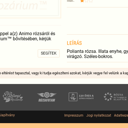
Illat:
pel a(z) Animo rózsáról és
árium™ bővítésében, kérjük
LEÍRÁS
Polianta rózsa. Illata enyhe, g
SEGÍTEK
virágzó. Széles-bokros.
ltérést tapasztal, vagy ki tudja egészíteni azokat, kérjük vegye fel velünk a ka
Alapítvány
Impresszum
Jogi nyilatkozat
Adatkeze