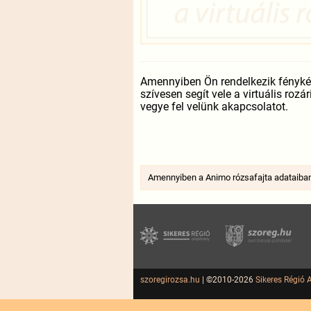
Amennyiben Ön rendelkezik fénykép
szívesen segít vele a virtuális roz
vegye fel velünk akapcsolatot.
Amennyiben a Animo rózsafajta adataiban e
szoregirozsa.hu
| ©2010-2026
Sikeres Régió 