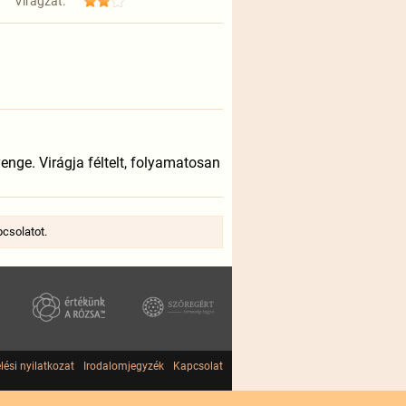
Virágzat:
yenge. Virágja féltelt, folyamatosan
pcsolatot.
lési nyilatkozat
Irodalomjegyzék
Kapcsolat