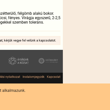
étterülő, félgömb alakú bokor.
csi, fényes. Virágja egyszerű, 2-2,5
égekkel szemben toleráns.
at, kérjük vegye fel velünk a kapcsolatot.
lési nyilatkozat
Irodalomjegyzék
Kapcsolat
et alkalmazunk.