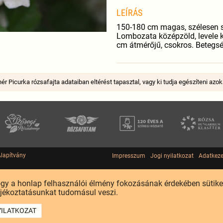
LEÍRÁS
150-180 cm magas, szélesen sz
Lombozata középzöld, levele ki
cm átmérőjű, csokros. Betegs
ér Picurka rózsafajta adataiban eltérést tapasztal, vagy ki tudja egészíteni azok
Alapítvány
Impresszum
Jogi nyilatkozat
Adatkeze
ogy a honlap felhasználói élmény fokozásának érdekében sütik
jékoztatásunkat tudomásul veszi.
YILATKOZAT