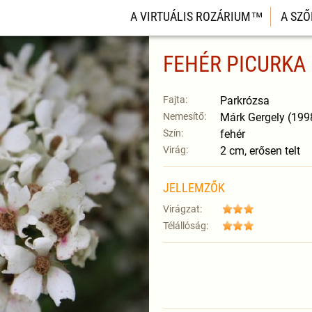
A VIRTUÁLIS ROZÁRIUM™
A SZŐ
FEHÉR PICURKA
Fajta:
Parkrózsa
Nemesítő:
Márk Gergely (199
Szín:
fehér
Virág:
2 cm, erősen telt
JELLEMZŐK
Virágzat:
Télállóság: