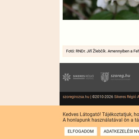
Fotó: RNDr. Jiří Žlebčík. Amennyiben a Feh
szoregirozsa.hu
| ©2010-2026
Sikeres Régió 
Kedves Látogató! Tájékoztatjuk, h
A honlapunk használatával ön a tá
ELFOGADOM
ADATKEZELÉSI N