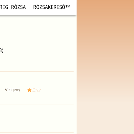
REGI RÓZSA
RÓZSAKERESŐ™
8)
Vízigény: