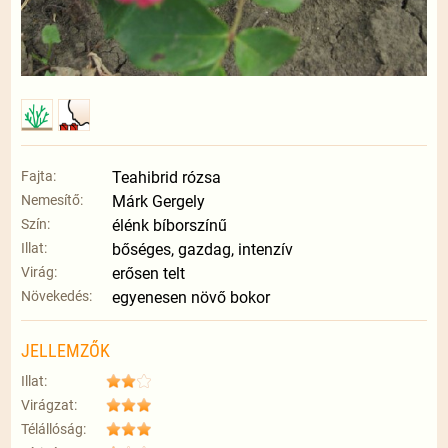
Fajta:
Teahibrid rózsa
Nemesítő:
Márk Gergely
Szín:
élénk bíborszínű
Illat:
bőséges, gazdag, intenzív
Virág:
erősen telt
Növekedés:
egyenesen növő bokor
JELLEMZŐK
Illat:
Virágzat:
Télállóság: