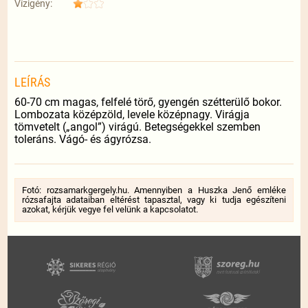
Vízigény:
LEÍRÁS
60-70 cm magas, felfelé törő, gyengén szétterülő bokor.
Lombozata középzöld, levele középnagy. Virágja
tömvetelt („angol”) virágú. Betegségekkel szemben
toleráns. Vágó- és ágyrózsa.
Fotó: rozsamarkgergely.hu. Amennyiben a Huszka Jenő emléke
rózsafajta adataiban eltérést tapasztal, vagy ki tudja egészíteni
azokat, kérjük vegye fel velünk a kapcsolatot.