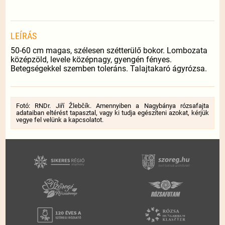
LEÍRÁS
50-60 cm magas, szélesen szétterülő bokor. Lombozata
középzöld, levele középnagy, gyengén fényes.
Betegségekkel szemben toleráns. Talajtakaró ágyrózsa.
Fotó: RNDr. Jiří Žlebčík. Amennyiben a Nagybánya rózsafajta
adataiban eltérést tapasztal, vagy ki tudja egészíteni azokat, kérjük
vegye fel velünk a kapcsolatot.