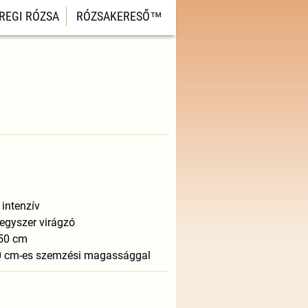
REGI RÓZSA
RÓZSAKERESŐ™
 intenzív
 egyszer virágzó
350 cm
40 cm-es szemzési magassággal