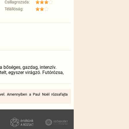
Csillagrozsda:
Télállóság:
ta bőséges, gazdag, intenzív.
telt, egyszer virágzó. Futórózsa,
vel. Amennyiben a Paul Noël rózsafajta