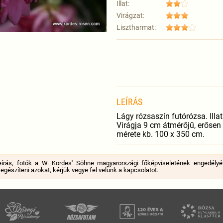
Illat:
Virágzat:
Lisztharmat:
LEÍRÁS
Lágy rózsaszín futórózsa. Illa
Virágja 9 cm átmérőjű, erősen 
mérete kb. 100 x 350 cm.
eírás, fotók a W. Kordes' Söhne magyarországi főképviseletének engedélyé
a egészíteni azokat, kérjük vegye fel velünk a kapcsolatot.