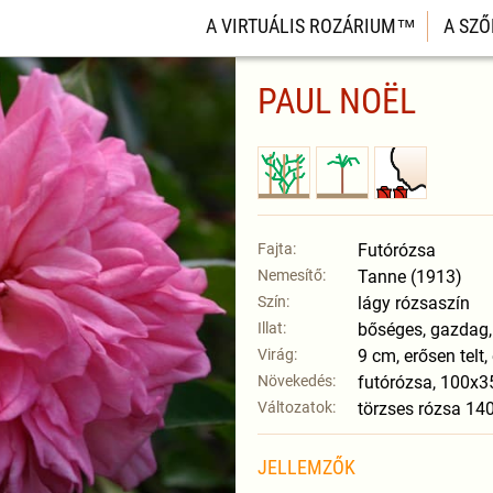
A VIRTUÁLIS ROZÁRIUM™
A SZŐ
PAUL NOËL
Fajta:
Futórózsa
Nemesítő:
Tanne (1913)
Szín:
lágy rózsaszín
Illat:
bőséges, gazdag,
Virág:
9 cm, erősen telt,
Növekedés:
futórózsa, 100x
Változatok:
törzses rózsa 1
JELLEMZŐK