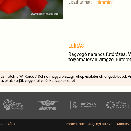
Lisztharmat:
LEÍRÁS
Ragyogó narancs futórózsa. Vi
folyamatosan virágzó. Futóróz
rás, fotók a W. Kordes' Söhne magyarországi főképviseletének engedélyével. A
i azokat, kérjük vegye fel velünk a kapcsolatot.
Alapítvány
Impresszum
Jogi nyilatkozat
Adatkeze