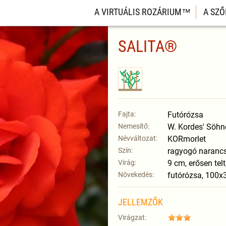
A VIRTUÁLIS ROZÁRIUM™
A SZŐ
SALITA®
Fajta:
Futórózsa
Nemesítő:
W. Kordes' Söhn
Névváltozat:
KORmorlet
Szín:
ragyogó naranc
Virág:
9 cm, erősen tel
Növekedés:
futórózsa, 100
JELLEMZŐK
Virágzat: