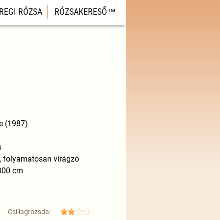
REGI RÓZSA
RÓZSAKERESŐ™
e (1987)
s
t, folyamatosan virágzó
x300 cm
Csillagrozsda: