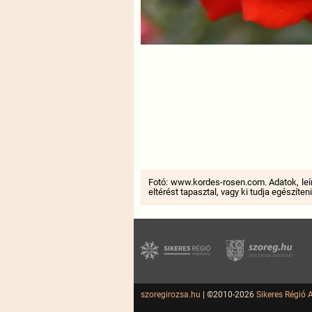
Fotó: www.kordes-rosen.com. Adatok, leí
eltérést tapasztal, vagy ki tudja egészíten
szoregirozsa.hu
| ©2010-2026
Sikeres Régió 