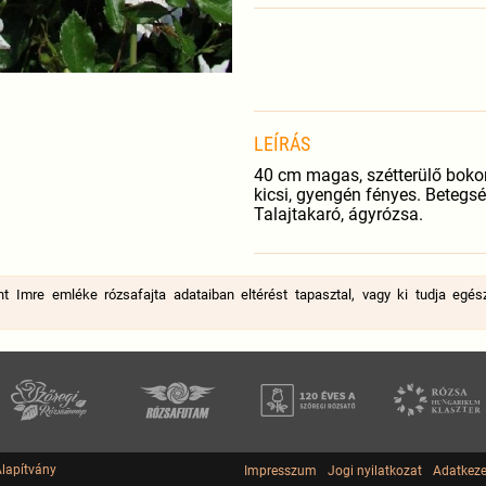
LEÍRÁS
40 cm magas, szétterülő bokor
kicsi, gyengén fényes. Betegs
Talajtakaró, ágyrózsa.
 Imre emléke rózsafajta adataiban eltérést tapasztal, vagy ki tudja egész
Alapítvány
Impresszum
Jogi nyilatkozat
Adatkeze