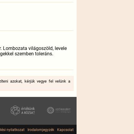
. Lombozata világoszöld, levele
égekkel szemben toleráns.
íteni azokat, kérjük vegye fel velünk a
lési nyilatkozat
Irodalomjegyzék
Kapcsolat