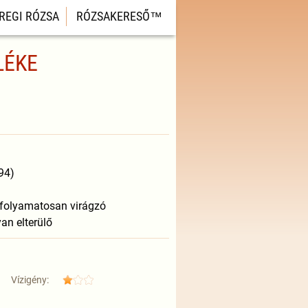
REGI RÓZSA
RÓZSAKERESŐ™
LÉKE
94)
, folyamatosan virágzó
an elterülő
Vízigény: