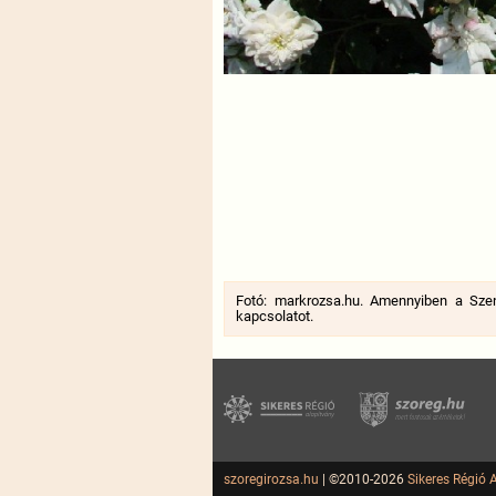
Fotó: markrozsa.hu. Amennyiben a Szent
kapcsolatot.
szoregirozsa.hu
| ©2010-2026
Sikeres Régió 