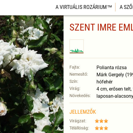
A VIRTUÁLIS ROZÁRIUM™
A SZŐ
SZENT IMRE EM
Fajta:
Polianta rózsa
Nemesítő:
Márk Gergely (19
Szín:
hófehér
Virág:
4 cm, erősen telt
Növekedés:
laposan-alacsony
JELLEMZŐK
Virágzat:
Télállóság: