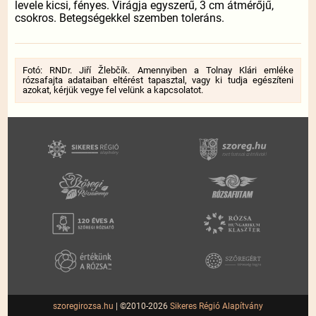
levele kicsi, fényes. Virágja egyszerű, 3 cm átmérőjű,
csokros. Betegségekkel szemben toleráns.
Fotó: RNDr. Jiří Žlebčík. Amennyiben a Tolnay Klári emléke
rózsafajta adataiban eltérést tapasztal, vagy ki tudja egészíteni
azokat, kérjük vegye fel velünk a kapcsolatot.
szoregirozsa.hu
| ©2010-2026
Sikeres Régió Alapítvány