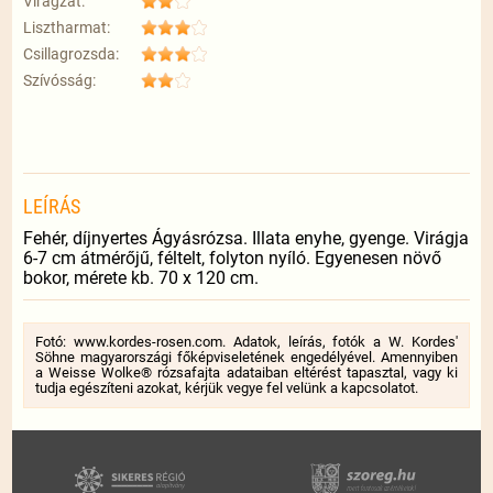
Virágzat:
Lisztharmat:
Csillagrozsda:
Szívósság:
LEÍRÁS
Fehér, díjnyertes Ágyásrózsa. Illata enyhe, gyenge. Virágja
6-7 cm átmérőjű, féltelt, folyton nyíló. Egyenesen növő
bokor, mérete kb. 70 x 120 cm.
Fotó: www.kordes-rosen.com. Adatok, leírás, fotók a W. Kordes'
Söhne magyarországi főképviseletének engedélyével. Amennyiben
a Weisse Wolke® rózsafajta adataiban eltérést tapasztal, vagy ki
tudja egészíteni azokat, kérjük vegye fel velünk a kapcsolatot.