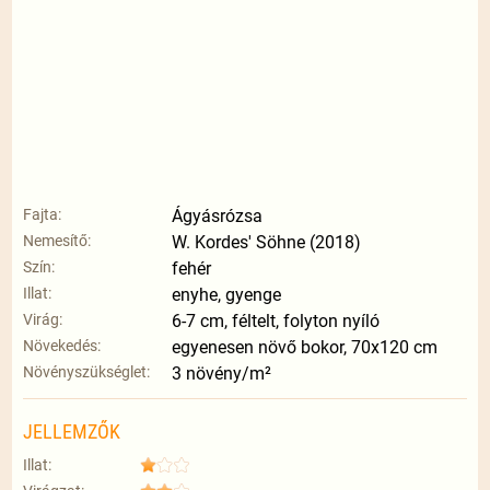
Fajta:
Ágyásrózsa
Nemesítő:
W. Kordes' Söhne (2018)
Szín:
fehér
Illat:
enyhe, gyenge
Virág:
6-7 cm, féltelt, folyton nyíló
Növekedés:
egyenesen növő bokor, 70x120 cm
Növényszükséglet:
3 növény/m²
JELLEMZŐK
Illat: